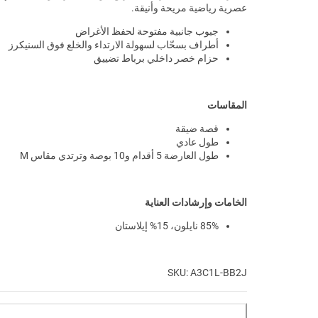
عصرية رياضية مريحة وأنيقة.
جيوب جانبية مفتوحة لحفظ الأغراض
أطراف بسحّاب لسهولة الارتداء والخلع فوق السنيكرز
حزام خصر داخلي برباط تضييق
المقاسات
قصة ضيقة
طول عادي
طول العارضة 5 أقدام و10 بوصة وترتدي مقاس M
الخامات وإرشادات العناية
85% نايلون، 15% إيلاستان
SKU: A3C1L-BB2J