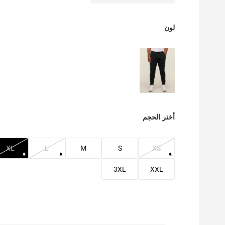
لون
أختر الحجم
XL
L
M
S
XS
3XL
XXL