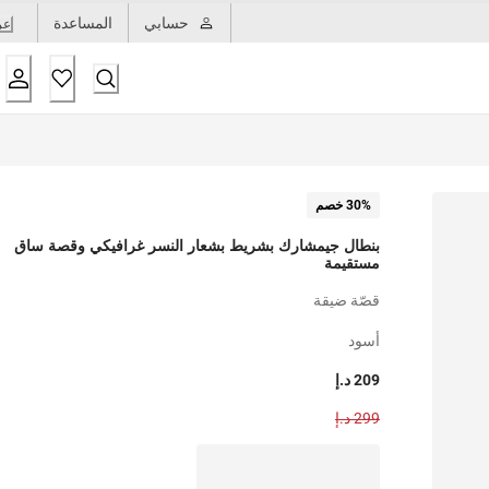
حسابي
المساعدة
عر
30% خصم
بنطال جيمشارك بشريط بشعار النسر غرافيكي وقصة ساق
مستقيمة
قصّة ضيقة
أسود
209 د.إ
299 د.إ