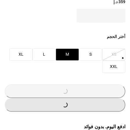
359 د.إ
أختر الحجم
XL
L
M
S
XS
XXL
G
.
G
.
L
O
A
D
I
N
.
.
ادفع اليوم. بدون فوائد
L
O
A
D
I
N
.
.