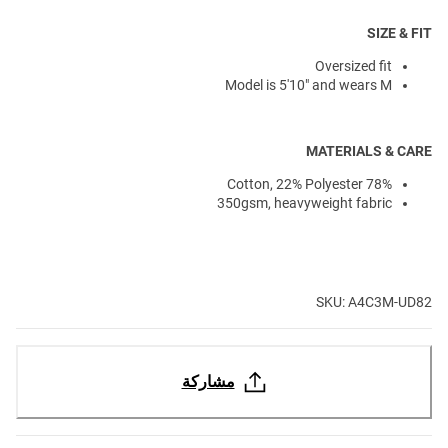
SIZE & FIT
Oversized fit
Model is 5'10" and wears M
MATERIALS & CARE
78% Cotton, 22% Polyester
350gsm, heavyweight fabric
SKU: A4C3M-UD82
مشاركة