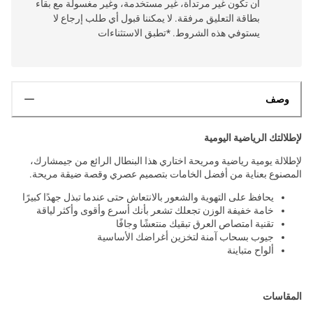
أن تكون غير مرتداة، غير مستخدمة، وغير مغسولة مع بقاء
بطاقة التعليق مرفقة. لا يمكننا قبول أي طلب إرجاع لا
يستوفي هذه الشروط. *تطبق الاستثناءات
وصف
لإطلالتك الرياضية اليومية
لإطلالة يومية رياضية ومريحة اختاري هذا البنطال الرائع من جيمشارك،
المصنوع بعناية من أفضل الخامات بتصميم عصري وقصة ضيقة مريحة.
يحافظ على التهوية والشعور بالانتعاش حتى عندما تبذل جهدًا كبيرًا
خامة خفيفة الوزن تجعلك تشعر بأنك أسرع وأقوى وأكثر لياقة
تقنية امتصاص العرق تبقيك منتعشًا وجافًا
جيوب بسحاب آمنة لتخزين أغراضك الأساسية
ألواح متباينة
المقاسات