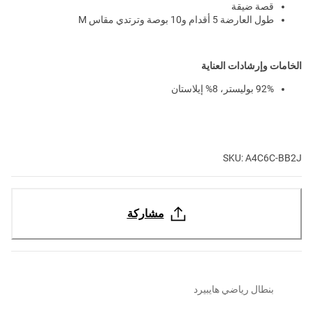
قصة ضيقة
طول العارضة 5 أقدام و10 بوصة وترتدي مقاس M
الخامات وإرشادات العناية
92% بوليستر، 8% إيلاستان
SKU: A4C6C-BB2J
مشاركة
بنطال رياضي هايبيرد