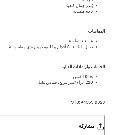
يُبرز جمال كتفيك
ياقة مضلعة
المقاسات
قصة فضفاضة
طول العارض 5 أقدام و11 بوص ويرتدي مقاس XL
الخامات وارشادات العناية
100% قطن
220 غرام/متر مربع، قماش ثقيل
SKU: A4C6S-BB2J
مشاركة