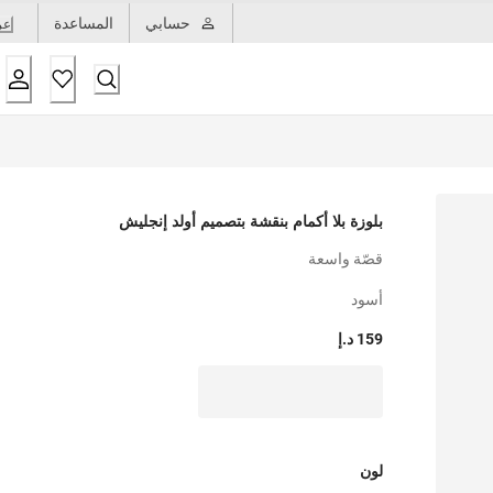
حسابي
المساعدة
عر
بلوزة بلا أكمام بنقشة بتصميم أولد إنجليش
قصّة واسعة
أسود
159 د.إ
لون