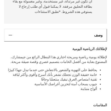
أن تكون غير مرتداة، غير مستخدمة، وغير مغسولة مع بقاء
بطاقة التعليق مرفقة. لا يمكننا قبول أي طلب إرجاع لا
يستوفي هذه الشروط. *تطبق الاستثناءات
وصف
لإطلالتك الرياضية اليومية
لإطلالة يومية رياضية ومريحة اختاري هذا البنطال الرائع من جيمشارك،
المصنوع بعناية من أفضل الخامات بتصميم عصري وقصة ضيقة مريحة.
يحافظ على التهوية والشعور بالانتعاش حتى عندما تبذل جهدًا كبيرًا
خامة خفيفة الوزن تجعلك تشعر بأنك أسرع وأقوى وأكثر لياقة
تقنية امتصاص العرق تبقيك منتعشًا وجافًا
جيوب بسحاب آمنة لتخزين أغراضك الأساسية
ألواح متباينة
المقاسات