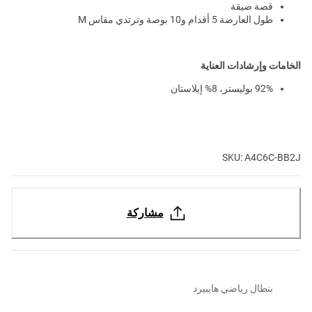
قصة ضيقة
طول العارضة 5 أقدام و10 بوصة وترتدي مقاس M
الخامات وإرشادات العناية
92% بوليستر، 8% إيلاستان
SKU: A4C6C-BB2J
مشاركة
بنطال رياضي هايبيرد