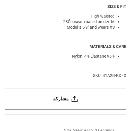
SIZE & FIT
High-waisted
28Ó inseam based on size M
Model is 5'9" and wears XS
MATERIALS & CARE
96% Nylon, 4% Elastane
SKU: B1A2B-KDFX
مشاركة
Vital Seamless 2.0 Leggings