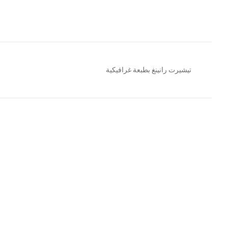
تيشيرت رانينغ بطبعة غرافيكية