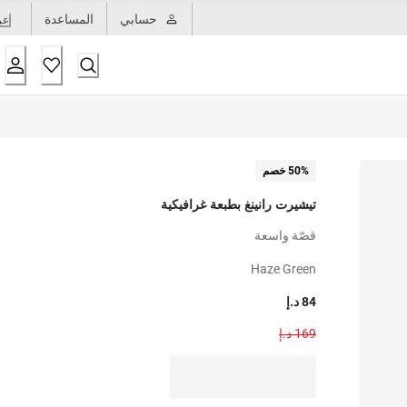
حسابي
المساعدة
عر
50% خصم
تيشيرت رانينغ بطبعة غرافيكية
قصّة واسعة
Haze Green
84 د.إ
169 د.إ