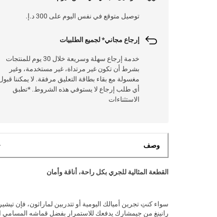
توصيل متوقع في نفس اليوم على 300 د.إ.
إرجاع مجاني* لجميع الطلبيات
خدمة إرجاع سهلة وسريعة خلال 30 يوم للمنتجات
بشرط أن تكون غير مرتداة، غير مستخدمة، وغير
مغسولة مع بقاء بطاقة التعليق مرفقة. لا يمكننا قبول
أي طلب إرجاع لا يستوفي هذه الشروط. *تطبق
الاستثناءات
وصف
القطعة المثالية للجري بكل راحة، أناقة وأمان
سواء كنتِ تجرين أميالك اليومية أو تتدربين لماراثون، فإن تيشي
رانينغ من جيمشارك يدفعك للاستمرار بفضل قماشه المسامي ا