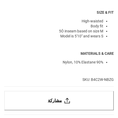
SIZE & FIT
High-waisted
Body fit
5Ó inseam based on size M
Model is 5'10" and wears S
MATERIALS & CARE
90% Nylon, 10% Elastane
SKU: B4C2W-NBZG
مشاركة