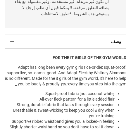
أن تكون غير مرتداة، غير مستخدمة، وغير مغسولة مع بقاء
بطاقة التعليق مرفقة. لا يمكننا قبول أي طلب إرجاع لا
يستوفي هذه الشروط. *تطبق الاستثناءات
وصف
FOR THE IT GIRLS OF THE GYM WORLD
Adapt has long been every gym girl's ride-or-die: squat-proof,
supportive, so. damn. good. And Adapt Fleck by Whitney Simmons
is no different. Made for the it girls of the gym world, it's here to help
you be loudly & proudly
you
every time you step into the gym._
Squat-proof fabric [not coconut white]
All-over fleck pattern for a little added flair
Strong, durable fabric that lasts through every session
Breathable & sweat-wicking to keep you cool & dry when
you're training
Supportive ribbed waistband gives you a locked-in feeling
Slightly shorter waistband so you don't have to roll it down