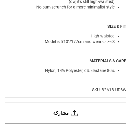
(dw, it's still high-waisted)
No bum scrunch for a more minimalist style
SIZE & FIT
High-waisted
Model is 5'10"/177cm and wears size S
MATERIALS & CARE
80% Nylon, 14% Polyester, 6% Elastane
SKU:
B2A1B-UD8W
مشاركة