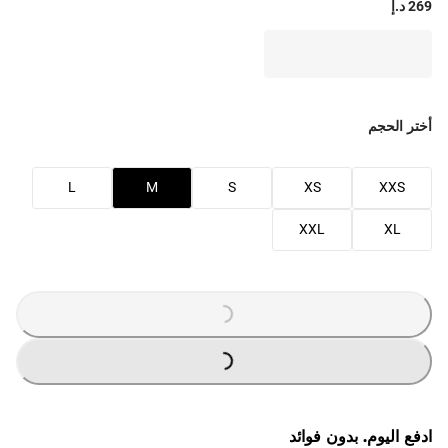
269 د.إ
أختر الحجم
L
M
S
XS
XXS
XXL
XL
G
.
G
.
L
O
A
D
I
N
.
.
L
O
A
D
I
N
.
.
ادفع اليوم. بدون فوائد