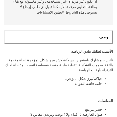
أن تكون غير مرتداة، غير مستخدمة، وغير مغسولة مع بقاء
بطاقة التعليق مرفقة. لا يمكننا قبول أي طلب إرجاع لا
يستوفي هذه الشروط. *تطبق الاستثناءات
وصف
الأنسب لطلتك بنادي الرياضة
تأتيك جيمشارك بلغينغز ريبس بكشكش يبرز شكل المؤخرة لطلة مفعمة
بالثقة. صممت التشكيلة بتغطية قليلة وقصة فضفاضة لتصبح المفضلة لديك
للإرتداء بأوقات الرياضة.
حياكة تُبرز شكل المؤخرة
خامة فائقة النعومة
المقاسات
خصر مرتفع
طول العارضة 5 أقدام و10 بوصة وترتدي مقاس S