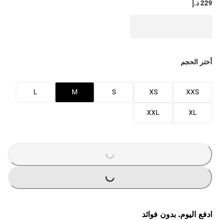
229 د.إ
أختر الحجم
L
M
S
XS
XXS
XXL
XL
G
...
L
O
A
D
I
N
G
...
L
O
A
D
I
N
ادفع اليوم. بدون فوائد