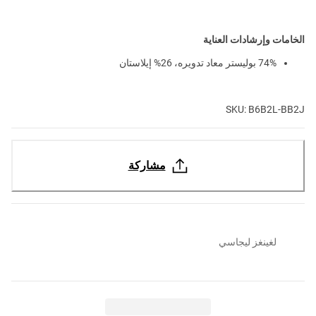
الخامات وإرشادات العناية
74% بوليستر معاد تدويره، 26% إيلاستان
SKU: B6B2L-BB2J
مشاركة
لغينغز ليجاسي