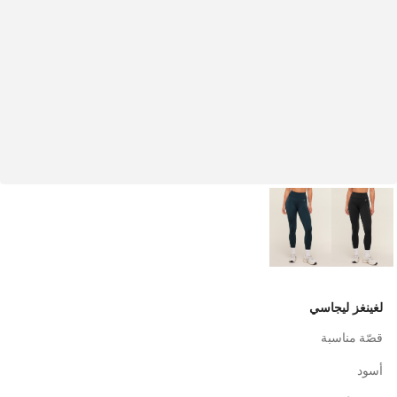
لغينغز ليجاسي
قصّة مناسبة
أسود