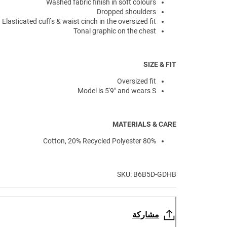
Washed fabric finish in soft colours
Dropped shoulders
Elasticated cuffs & waist cinch in the oversized fit
Tonal graphic on the chest
SIZE & FIT
Oversized fit
Model is 5'9" and wears S
MATERIALS & CARE
80% Cotton, 20% Recycled Polyester
SKU: B6B5D-GDHB
مشاركة