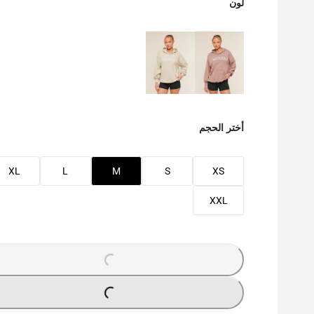
لون
أختر الحجم
XL
L
M
S
XS
XXL
O
A
D
I
N
G
.
.
L
.
O
A
D
I
N
G
.
.
L
.