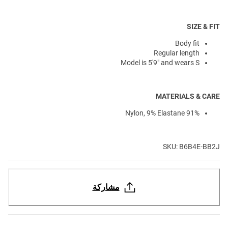
SIZE & FIT
Body fit
Regular length
Model is 5'9" and wears S
MATERIALS & CARE
91% Nylon, 9% Elastane
SKU: B6B4E-BB2J
مشاركة