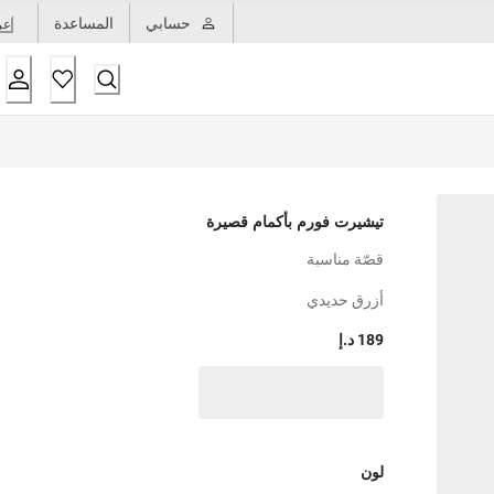
حسابي
المساعدة
عر
تيشيرت فورم بأكمام قصيرة
قصّة مناسبة
أزرق حديدي
189 د.إ
لون