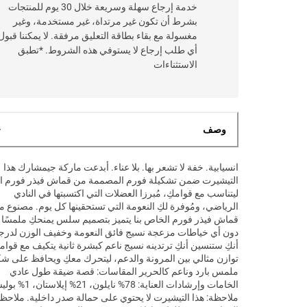
خدمة إرجاع سهلة وسريعة خلال 30 يوم للمنتجات
بشرط أن تكون غير مرتداة، غير مستخدمة، وغير
مغسولة مع بقاء بطاقة التعليق مرفقة. لا يمكننا قبول
أي طلب إرجاع لا يستوفي هذه الشروط. *تطبق
الاستثناءات
وصف
انسيابية. خفة لا تشعر بها. بلا عناء. أبدعت ماركة جيمشارك هذا
التيشيرت ضمن تشكيلة فورم المصممة من قماش فيذر فورم ال
ليتناسب مع قوامكِ، مُبرزا العضلات التي اكتسبتها في النادي
الرياضي، ومُوفرة لكِ النعومة التي تستحقينها كل يوم. مصنوع 
قماش فيذر فورم الخاص بنا يتميز بتصميم سلس يمنحكِ ملمسًا نا
دون أي خياطات مزعجة نسيج فائق النعومة وخفيف الوزن لدرج
أنكِ ستنسين أنكِ ترتدينه نسيج ناعم كبشرة ثانية يتكيف مع قوام
توازن مثالي بين المرونة والدعم، ليتحرك معكِ ويحافظ على ش
ملمس بارد وناعم كالحرير المقاسات: قصة ضيقة طول عادي
الخامات وإرشادات العناية: 78% نايلون، 21
ملاحظة: هذا التيشيرت لا يحتوي على حمالة صدر داخلية. ملاحظة