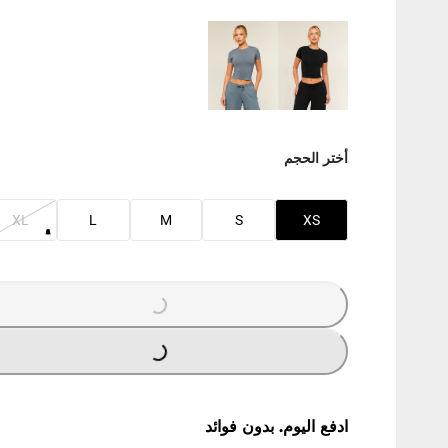
أختر الحجم
XL
L
M
S
XS
LOADING
...
LOADING
...
ادفع اليوم. بدون فوائد