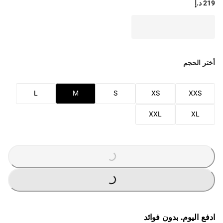
219 د.إ
أختر الحجم
L
M
S
XS
XXS
XXL
XL
G
.
G
.
L
O
A
D
I
N
.
.
ادفع اليوم. بدون فوائد
L
O
A
D
I
N
.
.