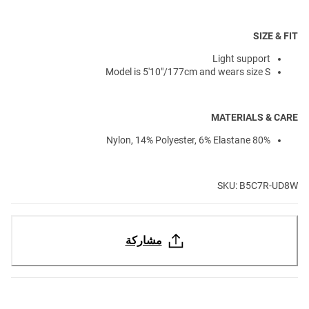
SIZE & FIT
Light support
Model is 5'10"/177cm and wears size S
MATERIALS & CARE
80% Nylon, 14% Polyester, 6% Elastane
SKU: B5C7R-UD8W
مشاركة