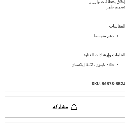
إغلاق بخطافات وأزرار
تصميم ظهر
المقاسات
دعم متوسط
الخامات وإرشادات العناية
78% نايلون، 22% إيلاستان
SKU: B6B7S-BB2J
مشاركة