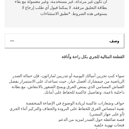
أن تكون غير مرتداة، غير مستخدمة، وغير مغسولة مع بقاء
بطاقة التعليق مرفقة. لا يمكننا قبول أي طلب إرجاع لا
يستوفي هذه الشروط. *تطبق الاستثناءات
وصف
القطعة المثالية للجري بكل راحة وأناقة
سواء كنتِ تجرين أميالك اليومية أو تتدربين لماراثون، فإن حمالة الصدر
الرياضية من جيمشارك أفضل خيار، حيث تساعدك على الاستمرار بفضل
القماش المسامي الذي يمتص العرق ويمنح الشعور بالانتعاش، مع بطانة
داخلية ناعمة، وتفاصيل عاكسة للحفاظ على أمانك.
حواف وشعارات عاكسة لزيادة الوضوح في الإضاءة المنخفضة
تقنية امتصاص العرق للحفاظ على البرودة والجفاف والتركيز أثناء الجري
(أو على جهاز المشي)
قصة ضاغطة حول الصدر لمزيد من الدعم
فتحات تهوية خلفية