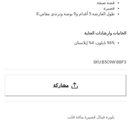
قصة ضيقة
قصيرة
طول العارضة 5 أقدام و9 بوصة وترتدي مقاس S
الخامات وارشادات العناية
96% نايلون، 4% إيلاستان
SKU:B5C9W-BBF3
مشاركة
بلوزة فيتال قصيرة بياقة قلب