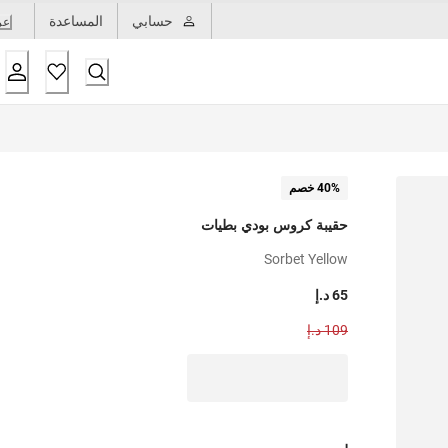
حسابي
المساعدة
عر
40% خصم
حقيبة كروس بودي بطيات
Sorbet Yellow
65 د.إ
109 د.إ