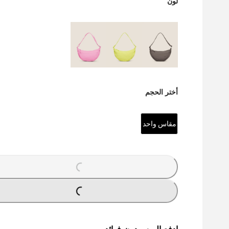
لون
أختر الحجم
مقاس واحد
LOADING...
LOADING...