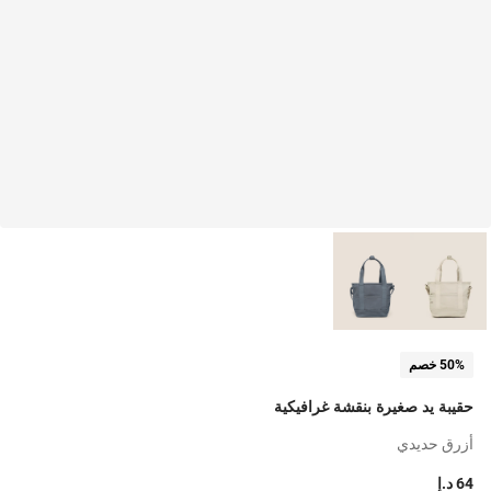
50% خصم
حقيبة يد صغيرة بنقشة غرافيكية
أزرق حديدي
64 د.إ