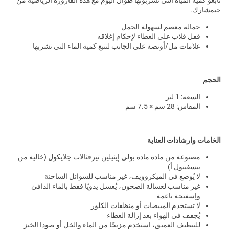
جيمشارك.
حمالة معصم لسهولة الحمل
قفل قلاب على الغطاء لإحكام إغلاقه
علامات مل/أونصة على الجانب لتتبع كمية الماء التي تشربها
الحجم
السعة: 1 لتر
المقاس: 28 سم × 7.5 سم
الخامات وارشادات العناية
مصنوعة من مادة مادة بولي إيثيلين تيرفثالات جلايكول (خالية من
بيسفينول أ)
لا يُوضع في الميكروويف، غير مناسب للسوائل الساخنة
غير مناسب لغسالة الصحون، يُغسل يدويًا فقط بالماء الدافئ
وإسفنجة ناعمة
لا تستخدم المبيضات أو منظفات الكلور
يُجفف في الهواء بعد إزالة الغطاء
للتنظيف العميق، استخدم مزيجًا من الماء والخل أو صودا الخبز