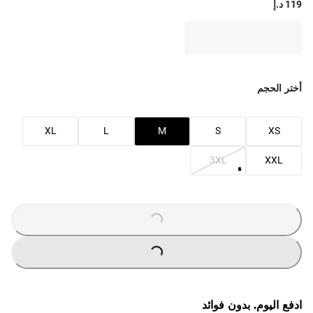
119 د.إ
أختر الحجم
XL
L
M
S
XS
3XL
XXL
LOADING
...
LOADING
...
ادفع اليوم. بدون فوائد