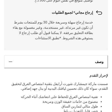
توصيل متوقع في نفس اليوم على 300 د.إ.
إرجاع مجاني* لجميع الطلبيات
خدمة إرجاع سهلة وسريعة خلال 30 يوم للمنتجات بشرط
أن تكون غير مرتداة، غير مستخدمة، وغير مغسولة مع بقاء
بطاقة التعليق مرفقة. لا يمكننا قبول أي طلب إرجاع لا
يستوفي هذه الشروط. *تطبق الاستثناءات
وصف
لإحراز التقدم
صممت ماركة جيمشارك شورت أرايفل بتقنية امتصاص العرق لتحقيق
التقدم، سواء كان ذلك تحسين لياقتك البدنية أو بذل جهد إضافي.
تقنية امتصاص العرق للحفاظ على انتعاشك أثناء الحركة
مصنوع من خامات خفيفة الوزن ومريحة
طول مثالي لتمارين الساق
خصر قابل للتعديل برباط