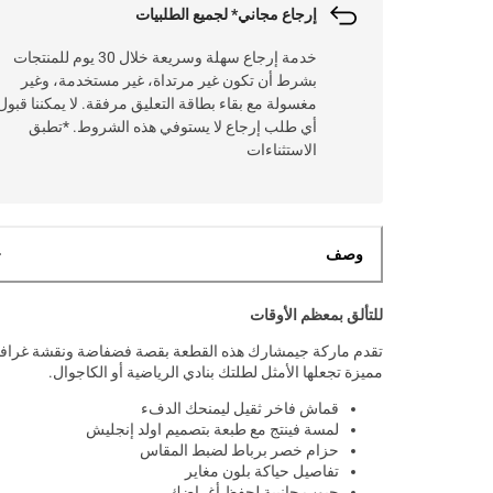
إرجاع مجاني* لجميع الطلبيات
خدمة إرجاع سهلة وسريعة خلال 30 يوم للمنتجات
بشرط أن تكون غير مرتداة، غير مستخدمة، وغير
مغسولة مع بقاء بطاقة التعليق مرفقة. لا يمكننا قبول
أي طلب إرجاع لا يستوفي هذه الشروط. *تطبق
الاستثناءات
وصف
للتألق بمعظم الأوقات
تقدم ماركة جيمشارك هذه القطعة بقصة فضفاضة ونقشة غرافي
مميزة تجعلها الأمثل لطلتك بنادي الرياضية أو الكاجوال.
قماش فاخر ثقيل ليمنحك الدفء
لمسة فينتج مع طبعة بتصميم اولد إنجليش
حزام خصر برباط لضبط المقاس
تفاصيل حياكة بلون مغاير
جيوب جانبية لحفظ أغراضك