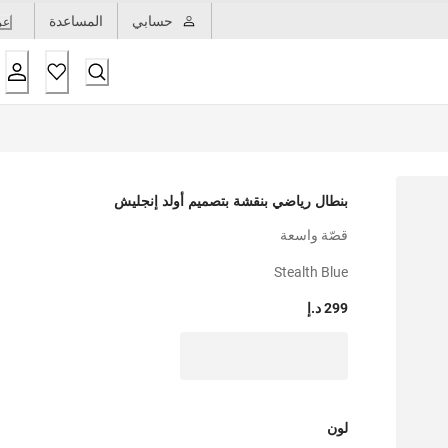
حسابي
المساعدة
عر
بنطال رياضي بنقشة بتصميم أولد إنجليش
قصّة واسعة
Stealth Blue
299 د.إ
لون