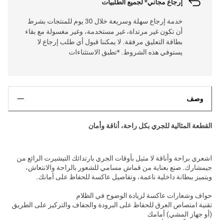
إرجاع مجاني* لجميع الطلبيات
خدمة إرجاع سهلة وسريعة خلال 30 يوم للمنتجات بشرط
أن تكون غير مرتداة، غير مستخدمة، وغير مغسولة مع بقاء
بطاقة التعليق مرفقة. لا يمكننا قبول أي طلب إرجاع لا
يستوفي هذه الشروط. *تطبق الاستثناءات
وصف
القطعة المثالية للجري بكل راحة، أناقة وأمان
اشعري براحة وأناقة لا مثيل بأوقات الجري بارتدائك التيشيرت الرائع من
جيمشارك. صنع بعناية من قماش مسامي للشعور بالراحة والانتعاش،
ويتميز ببطانة داخلية ناعمة، وتفاصيل عاكسة للحفاظ على أمانك.
حواف وشعارات عاكسة لزيادة الوضوح في الظلام
تقنية امتصاص العرق للحفاظ على البرودة والجفاف والتركيز على الطريق
(أو جهاز المشي) أمامك