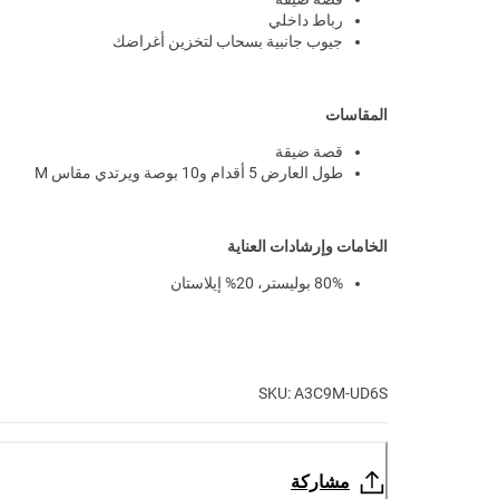
رباط داخلي
جيوب جانبية بسحاب لتخزين أغراضك
المقاسات
قصة ضيقة
طول العارض 5 أقدام و10 بوصة ويرتدي مقاس M
الخامات وإرشادات العناية
80% بوليستر، 20% إيلاستان
SKU: A3C9M-UD6S
مشاركة