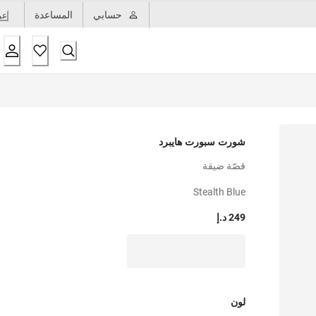
حسابي
المساعدة
عر
شورت سبورت هايبرد
قصّة ضيقة
Stealth Blue
249 د.إ
لون