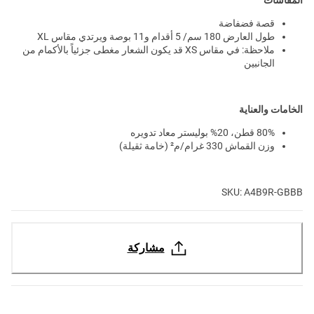
قصة فضفاضة
طول العارض 180 سم/ 5 أقدام و11 بوصة ويرتدي مقاس XL
ملاحظة: في مقاس XS قد يكون الشعار مغطى جزئياً بالأكمام من
الجانبين
الخامات والعناية
80% قطن، 20% بوليستر معاد تدويره
وزن القماش 330 غرام/م² (خامة ثقيلة)
SKU: A4B9R-GBBB
مشاركة