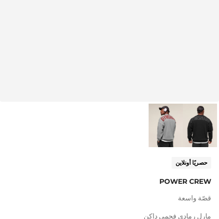
حصريًا أونلاين
POWER CREW
قصّة واسعة
مارل رمادي فحمي داكن