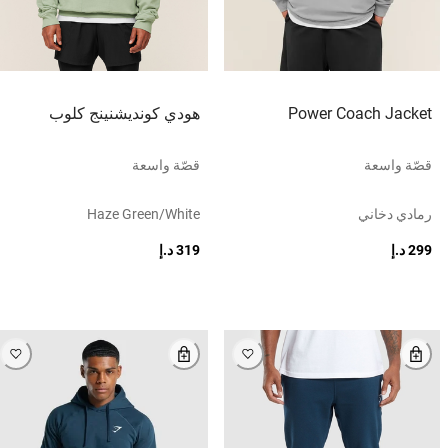
Power Coach Jacket
هودي كونديشنينج كلوب
قصّة واسعة
قصّة واسعة
رمادي دخاني
Haze Green/white
299 د.إ
319 د.إ