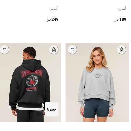
أسود
أسود
189 د.إ
249 د.إ
حصريا