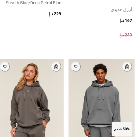
Stealth Blue/deep Petrol Blue
أزرق حديدي
229 د.إ
167 د.إ
239 د.إ
50% خصم