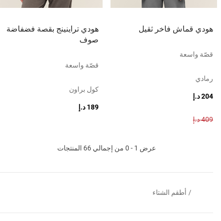
هودي قماش فاخر ثقيل
هودي تراينينج بقصة فضفاضة
صوف
قصّة واسعة
قصّة واسعة
رمادي
كول براون
204 د.إ
189 د.إ
409 د.إ
عرض 1 - 0 من إجمالي 66 المنتجات
/
أطقم الشتاء