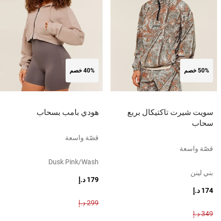
50% خصم
40% خصم
سويت شيرت تاكتيكال بربع
هودي بامب بسحاب
سحاب
قصّة واسعة
قصّة واسعة
Dusk Pink/wash
بني لينن
179 د.إ
174 د.إ
299 د.إ
349 د.إ