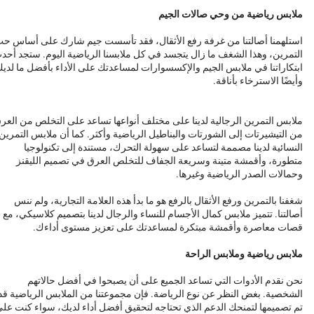
ملابس رياضية من وحي صالات الجيم
استلهمنا أصالتنا من غرفة رفع الأثقال، فقد تأسست جيم شارك على أساس ح
التمرين، وهذا الشغف ما زال يتجسد في كل ملابسنا الرياضية اليوم. ستجد أحد
ابتكاراتنا في ملابس الجيم والإكسسوارات لمساعدتك على الأداء بأفضل ما لدي
وأيضًا الاسترخاء بأناقة.
ملابس التمرين الرجالية لدينا على مختلف أنواعها تساعد على التخلص من العر
من التيشيرتات إلى الشورتات والبناطيل الرياضية وأكثر. كما أن ملابس التمرين
النسائية لدينا مصممة لتساعد على سهولة التحرك، مستندة إلى تكنولوجيا
متطورة، وأقمشة متينة وسريعة الجفاف للتخلص العرق في تصميم الليقنز
وحمالات الصدر الرياضية وغيرها.
شغفنا بالتمرين ورفع الأثقال بالرفع هو ما بدأ هذه العلامة التجارية، ولم ننس
أصالتنا. تتميز ملابس كمال الأجسام للنساء والرجال لدينا بتصميم كلاسيكي، مع
قصات معاصرة وأقمشة مبتكرة لمساعدتك على تعزيز مستوى أداءك.
ملابس رياضية وملابس الراحة
نحن نقدم الأدوات التي تساعد الجميع على أن يصبحوا في أفضل حالاتهم
الشخصية. بغض النظر عن نوع الرياضة. فإن مجموعتنا من الملابس الرياضية قد
تم تصميمها لتمنحك الدعم الذي تحتاجه لتحقيق أفضل أداء لديك، سواء كنت عل