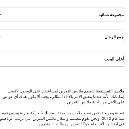
مجموعة نسائية
جمع الرجال
أعلى البحث
ملابس التمرين
قمنا بتصمم ملابس التمرين لمساعدتك على الوصول لأقصى
إمكاناتك. لأنه عندما يتعلق الأمر بالأداء المثالي، يجب ألا يكون هناك أي عوائق،
على الأقل من ناحية ملابس التمرين.
عملية ومريحة، نحن نصنع ملابس رياضية تسمح لك بالحركة بحرية وبدون قيود.
منذ عام 2012، ونحن نقوم بتصميم وابتكار ملابس التمرين التي يرغب الرياضيو
في ارتدائها، لأننا نعلم جيدًا التمرين ومطلبات المتدربين.