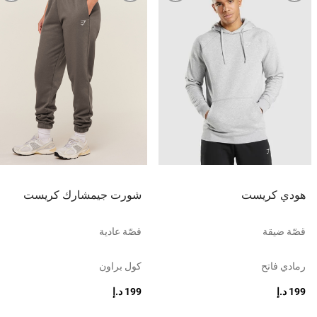
هودي كريست
شورت جيمشارك كريست
قصّة ضيقة
قصّة عادية
رمادي فاتح
كول براون
199 د.إ
199 د.إ