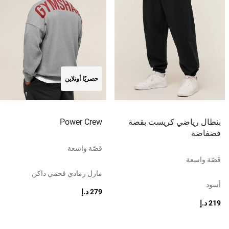
حصريًا أونلاين
بنطال رياضي كريست بقصة
Power Crew
فضفاضة
قصّة واسعة
قصّة واسعة
مارل رمادي فحمي داكن
أسود
279 د.إ
219 د.إ