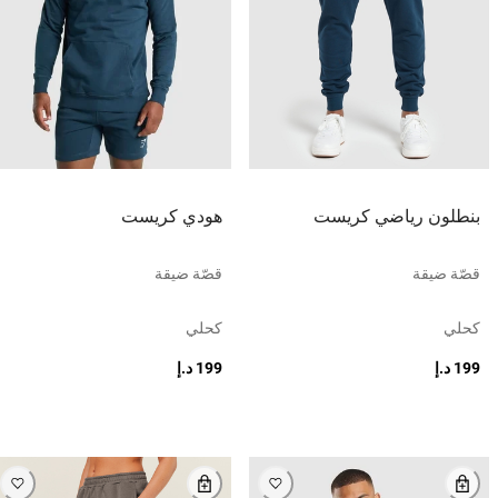
بنطلون رياضي كريست
هودي كريست
قصّة ضيقة
قصّة ضيقة
كحلي
كحلي
199 د.إ
199 د.إ