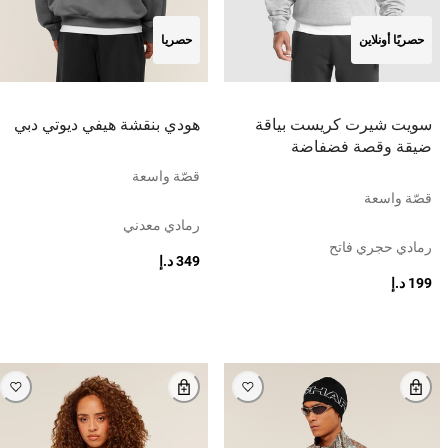
حصريًا أونلاين
حصريا
سويت شيرت كريست بياقة
هودي بنقشة هيفي ديوتي دبي
ضيقة وقصة فضفاضة
قصّة واسعة
قصّة واسعة
رمادي معدني
رمادي حجري فاتح
349 د.إ
199 د.إ