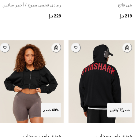
بني فاتح
رمادي فحمي مموج / أحمر ساتس
219 د.إ
229 د.إ
حصريًا أونلاين
40% خصم
هودي باور بسحاب
هودي بامب بسحاب