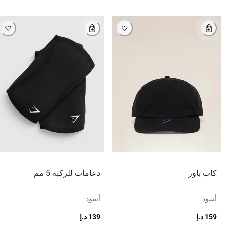
كاب باور
دعامات للركبة 5 مم
أسود
أسود
159 د.إ
139 د.إ