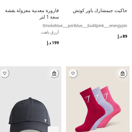
جاكيت جيمشارك باور كوتش
قارورة معدنية معزولة بقشة
سعة 1 لتر
Smokeblue___periblue___buildpink___energypin
أزرق باهت
89 د.إ
199 د.إ