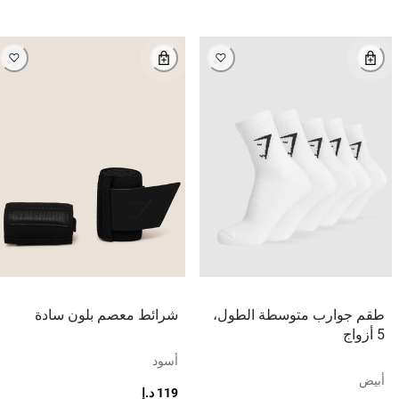
طقم جوارب متوسطة الطول،
شرائط معصم بلون سادة
5 أزواج
أسود
أبيض
119 د.إ