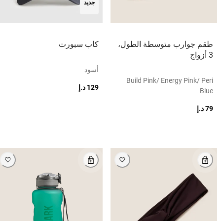
جديد
طقم جوارب متوسطة الطول،
كاب سبورت
3 أزواج
أسود
Build Pink/ Energy Pink/ Peri
129 د.إ
Blue
79 د.إ