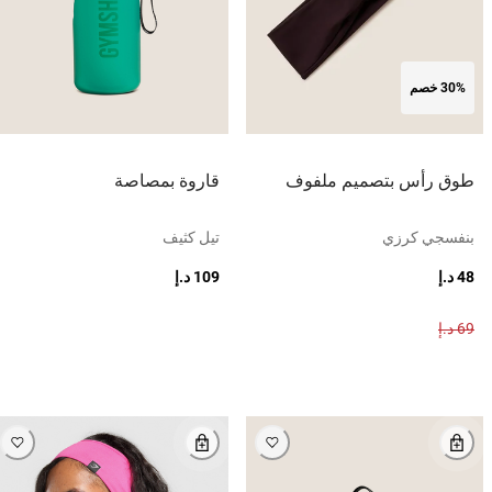
30% خصم
طوق رأس بتصميم ملفوف
قاروة بمصاصة
بنفسجي كرزي
تيل كثيف
48 د.إ
109 د.إ
69 د.إ