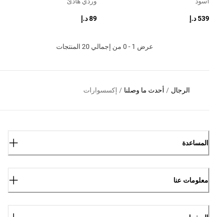
أسود
وردي هادئ
539 د.إ
89 د.إ
عرض 1 - 0 من إجمالي 20 المنتجات
الرجال
/
أحدث ما وصلنا
/
إكسسوارات
المساعدة
معلومات عنا