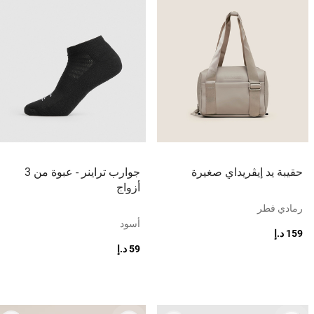
حقيبة يد إيڤريداي صغيرة
جوارب تراينر - عبوة من 3
أزواج
رمادي فطر
أسود
159 د.إ
59 د.إ