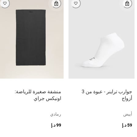
جوارب تراينر - عبوة من 3
منشفة صغيرة للرياضة:
أزواج
اونيكس جراي
أبيض
رمادي
59 د.إ
99 د.إ