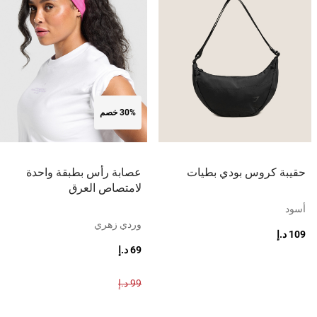
30% خصم
حقيبة كروس بودي بطيات
عصابة رأس بطبقة واحدة
لامتصاص العرق
أسود
وردي زهري
109 د.إ
69 د.إ
99 د.إ