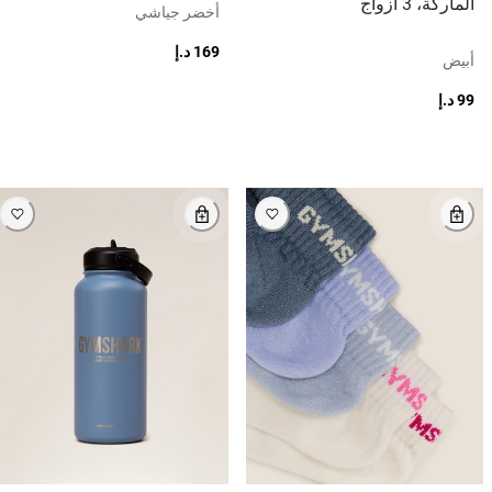
الماركة، 3 أزواج
أخضر جياشي
169 د.إ
أبيض
99 د.إ