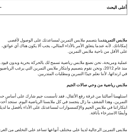
أعلى البحث
ملابس التمرين
قمنا بتصمم ملابس التمرين لمساعدتك على الوصول لأقصى
إمكاناتك. لأنه عندما يتعلق الأمر بالأداء المثالي، يجب ألا يكون هناك أي عوائق،
على الأقل من ناحية ملابس التمرين.
عملية ومريحة، نحن نصنع ملابس رياضية تسمح لك بالحركة بحرية وبدون قيود.
منذ عام 2012، ونحن نقوم بتصميم وابتكار ملابس التمرين التي يرغب الرياضيو
في ارتدائها، لأننا نعلم جيدًا التمرين ومطلبات المتدربين.
ملابس رياضية من وحي صالات الجيم
استلهمنا أصالتنا من غرفة رفع الأثقال، فقد تأسست جيم شارك على أساس ح
التمرين، وهذا الشغف ما زال يتجسد في كل ملابسنا الرياضية اليوم. ستجد أحد
ابتكاراتنا في ملابس الجيم والإكسسوارات لمساعدتك على الأداء بأفضل ما لدي
وأيضًا الاسترخاء بأناقة.
ملابس التمرين الرجالية لدينا على مختلف أنواعها تساعد على التخلص من العر