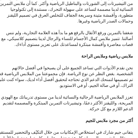
من التيشيرتات إلى الشورتات والبناطيل الرياضية وأكثر. كما أن ملابس التمرين
النسائية لدينا مصممة لتساعد على سهولة التحرك، مستندة إلى تكنولوجيا
متطورة، وأقمشة متينة وسريعة الجفاف للتخلص العرق في تصميم الليقنز
وحمالات الصدر الرياضية وغيرها.
شغفنا بالتمرين ورفع الأثقال بالرفع هو ما بدأ هذه العلامة التجارية، ولم ننس
أصالتنا. تتميز ملابس كمال الأجسام للنساء والرجال لدينا بتصميم كلاسيكي، مع
قصات معاصرة وأقمشة مبتكرة لمساعدتك على تعزيز مستوى أداءك.
ملابس رياضية وملابس الراحة
نحن نقدم الأدوات التي تساعد الجميع على أن يصبحوا في أفضل حالاتهم
الشخصية. بغض النظر عن نوع الرياضة. فإن مجموعتنا من الملابس الرياضية قد
تم تصميمها لتمنحك الدعم الذي تحتاجه لتحقيق أفضل أداء لديك، سواء كنت عل
التراك، أو في صالة الجيم، أو في الاستوديو.
تعزز الملابس الرياضية الرجالية والنسائية لدينا من مستوى تدريباتك مع الهودي
المريحة، والليقنز الأكثر دعمًا، وتيشيرتات التمرين المبتكرة والمصممة لتقديم
الدعم اللازم مع كل حركة.
أكثر من مجرد ملابس للجيم
يتفانى جيم شارك في استخلاص الإمكانيات من خلال التكيّف والتحضير للمستقب
من خلال ما نقوم به اليوم. إن كل عقبة نتغلب عليها، وكل خطوة نخطوها للأمام،