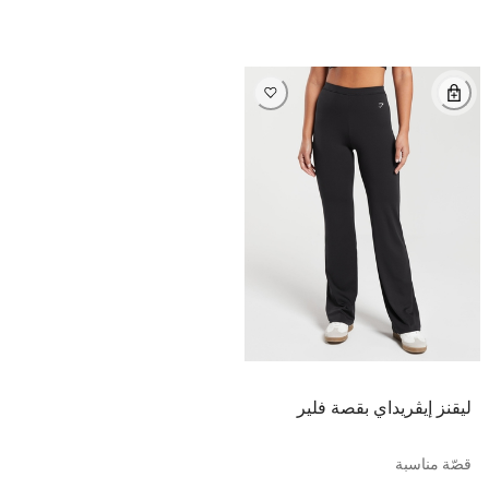
ليقنز إيڤريداي بقصة فلير
قصّة مناسبة