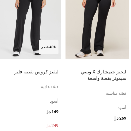
40% خصم
ليجنز جيمشارك X ويتني
ليقنز كروس بقصة فلير
سيمونز بقصة واسعة
قصّة عادية
قصّة مناسبة
أسود
أسود
149 د.إ
269 د.إ
249 د.إ