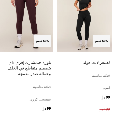
50% خصم
50% خصم
لغينغز لايت هولد
بلوزة جيمشارك إفري داي
بتصميم متقاطع في الخلف
وحمالة صدر مدمجة
قصّة مناسبة
قصّة مناسبة
أسود
99 د.إ
بنفسجي كرزي
99 د.إ
199 د.إ