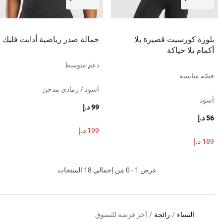
بلوزة كورسيت قصيرة بلا
حمالة صدر رياضية أدابت فليك
أكمام بلا حياكة
دعم متوسط
قصّة مناسبة
أسود / رمادي مدخن
أسود
99 د.إ
56 د.إ
199 د.إ
189 د.إ
عرض 1 - 0 من إجمالي 18 المنتجات
النساء
/
رائجة
/
آخر فرصة للتسوق