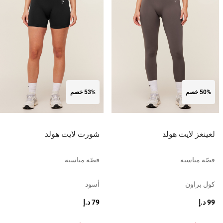
50% خصم
53% خصم
لغينغز لايت هولد
شورت لايت هولد
قصّة مناسبة
قصّة مناسبة
كول براون
أسود
99 د.إ
79 د.إ