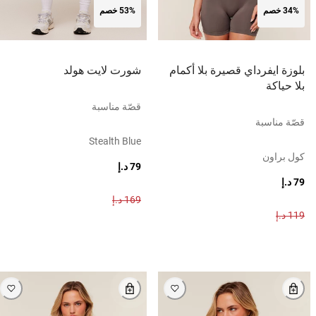
34% خصم
53% خصم
بلوزة ايفرداي قصيرة بلا أكمام
شورت لايت هولد
بلا حياكة
قصّة مناسبة
قصّة مناسبة
Stealth Blue
كول براون
79 د.إ
79 د.إ
169 د.إ
119 د.إ