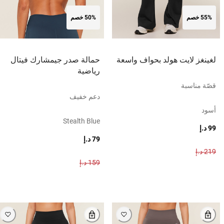
55% خصم
50% خصم
لغينغز لايت هولد بحواف واسعة
حمالة صدر جيمشارك فيتال
رياضية
قصّة مناسبة
دعم خفيف
أسود
Stealth Blue
99 د.إ
79 د.إ
219 د.إ
159 د.إ