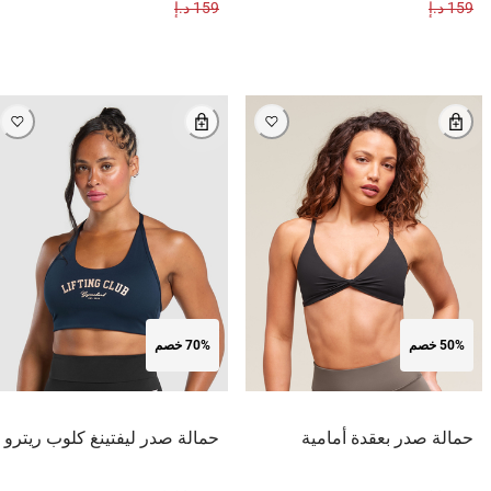
159 د.إ
159 د.إ
50% خصم
70% خصم
حمالة صدر بعقدة أمامية
حمالة صدر ليفتينغ كلوب ريترو