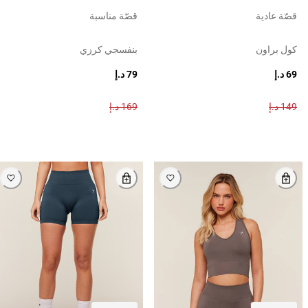
قصّة عادية
قصّة مناسبة
كول براون
بنفسجي كرزي
69 د.إ
79 د.إ
149 د.إ
169 د.إ