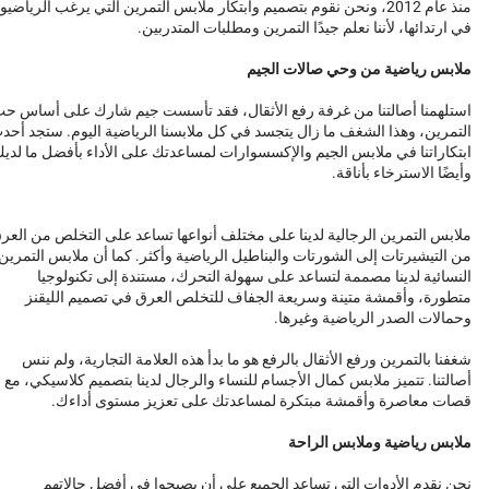
منذ عام 2012، ونحن نقوم بتصميم وابتكار ملابس التمرين التي يرغب الرياضيو
في ارتدائها، لأننا نعلم جيدًا التمرين ومطلبات المتدربين.
ملابس رياضية من وحي صالات الجيم
استلهمنا أصالتنا من غرفة رفع الأثقال، فقد تأسست جيم شارك على أساس ح
التمرين، وهذا الشغف ما زال يتجسد في كل ملابسنا الرياضية اليوم. ستجد أحد
ابتكاراتنا في ملابس الجيم والإكسسوارات لمساعدتك على الأداء بأفضل ما لدي
وأيضًا الاسترخاء بأناقة.
ملابس التمرين الرجالية لدينا على مختلف أنواعها تساعد على التخلص من العر
من التيشيرتات إلى الشورتات والبناطيل الرياضية وأكثر. كما أن ملابس التمرين
النسائية لدينا مصممة لتساعد على سهولة التحرك، مستندة إلى تكنولوجيا
متطورة، وأقمشة متينة وسريعة الجفاف للتخلص العرق في تصميم الليقنز
وحمالات الصدر الرياضية وغيرها.
شغفنا بالتمرين ورفع الأثقال بالرفع هو ما بدأ هذه العلامة التجارية، ولم ننس
أصالتنا. تتميز ملابس كمال الأجسام للنساء والرجال لدينا بتصميم كلاسيكي، مع
قصات معاصرة وأقمشة مبتكرة لمساعدتك على تعزيز مستوى أداءك.
ملابس رياضية وملابس الراحة
نحن نقدم الأدوات التي تساعد الجميع على أن يصبحوا في أفضل حالاتهم