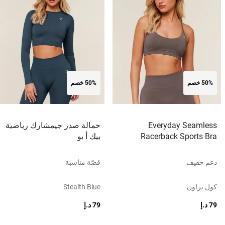
50% خصم
50% خصم
Everyday Seamless
حمالة صدر جيمشارك رياضية
Racerback Sports Bra
بيك أ بو
دعم خفيف
قصّة مناسبة
كول براون
Stealth Blue
79 د.إ
79 د.إ