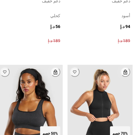
دعم خفيف
دعم خفيف
أسود
كحلي
94 د.إ
56 د.إ
189 د.إ
189 د.إ
70% خصم
50% خصم