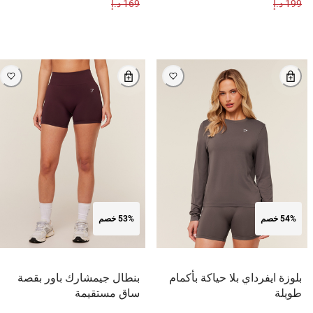
199 د.إ
169 د.إ
54% خصم
53% خصم
بلوزة ايفرداي بلا حياكة بأكمام
بنطال جيمشارك باور بقصة
طويلة
ساق مستقيمة