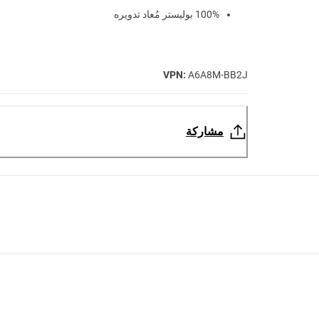
100% بوليستر مُعاد تدويره
VPN:
A6A8M-BB2J
مشاركة