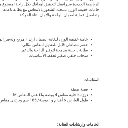
الرياضية الجديدة سيرافقك لتحقيق أهدافك بكل راحة! مصنوع 
خامات خفيفة الوزن تمنحك الشعور بالانتعاش مع بطانة ناعمة
وتفاصيل عملية لضمان الراحة والأمان أثناء الحركة..
خامة خفيفة الوزن للغاية، لضمان ارتداء مريح وتةفير ال
خصر مطاطي قابل للتعديل لمقاس مثالي
بطانة داخلية مدمجة لتوفير الراحة والدعم.
سحاب خلفي صغير لحفظ الأساسيات
المقاسات
قصة ضيقة
درزة داخلية مقاس 4 بوصة بناءً على المقاس M
طول العارض 6 أقدام و1 بوصة/ 185 سم ويرتدي مقاس M
الخامات وإرشادات العناية: