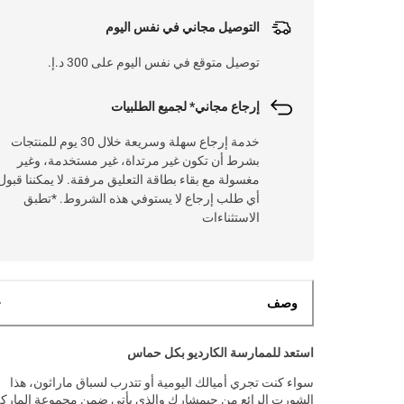
التوصيل مجاني في نفس اليوم
توصيل متوقع في نفس اليوم على 300 د.إ.
إرجاع مجاني* لجميع الطلبيات
خدمة إرجاع سهلة وسريعة خلال 30 يوم للمنتجات
بشرط أن تكون غير مرتداة، غير مستخدمة، وغير
مغسولة مع بقاء بطاقة التعليق مرفقة. لا يمكننا قبول
أي طلب إرجاع لا يستوفي هذه الشروط. *تطبق
الاستثناءات
وصف
استعد للممارسة الكارديو بكل حماس
سواء كنت تجري أميالك اليومية أو تتدرب لسباق ماراثون، هذا
الشورت الرائع من جيمشارك والذي يأتي ضمن مجموعة المارك