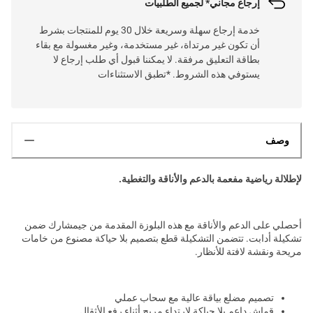
إرجاع مجاني* لجميع الطلبيات
خدمة إرجاع سهلة وسريعة خلال 30 يوم للمنتجات بشرط
أن تكون غير مرتداة، غير مستخدمة، وغير مغسولة مع بقاء
بطاقة التعليق مرفقة. لا يمكننا قبول أي طلب إرجاع لا
يستوفي هذه الشروط. *تطبق الاستثناءات
وصف
لإطلالة رياضية مفعمة بالدعم والأناقة والتغطية.
أحصلي على الدعم والأناقة مع هذه البلوزة المقدمة من جيمشارك ضمن
تشكيلة أدابت. تتضمن التشكيلة قطع بتصميم بلا حياكة مصنوع من خامات
مريحة ونقشة لافتة للأنظار.
تصميم مضلع بياقة عالية مع سحاب عملي
قماش داعم بلا حياكة لارتداء مريح أثناء رفع الأثقال