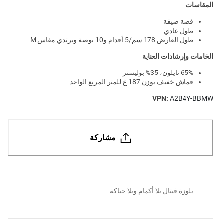
المقاسات
قصة ضيقة
طول عادي
طول العارض 178 سم/5 أقدام و10 بوصة ويرتدي مقاس M
الخامات وإرشادات العناية
65% نايلون، 35% بوليستر
قماش خفيف بوزن 187 غ للمتر المربع الواحد
VPN:
A2B4Y-BBMW
مشاركة
بلوزة فيتال بلا أكمام وبلا حياكة