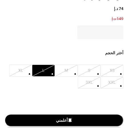
74 د.إ
149 د.إ
أختر الحجم
XL
L
M
S
XS
3XL
XXL
أعلمني