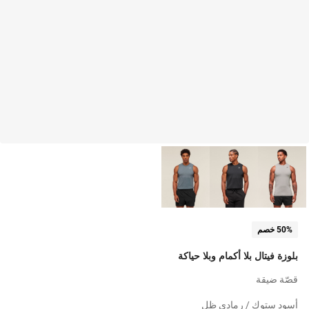
50% خصم
بلوزة فيتال بلا أكمام وبلا حياكة
قصّة ضيقة
أسود ستوك / رمادي ظل