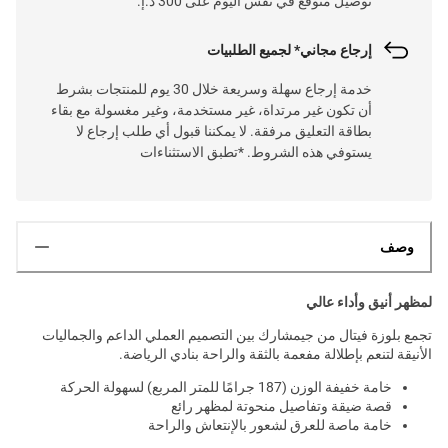
توصيل متوقع في نفس اليوم على 300 د.إ.
إرجاع مجاني* لجميع الطلبيات
خدمة إرجاع سهلة وسريعة خلال 30 يوم للمنتجات بشرط
أن تكون غير مرتداة، غير مستخدمة، وغير مغسولة مع بقاء
بطاقة التعليق مرفقة. لا يمكننا قبول أي طلب إرجاع لا
يستوفي هذه الشروط. *تطبق الاستثناءات
وصف
لمظهر أنيق وأداء عالي
تجمع بلوزة فيتال من جيمشارك بين التصميم العملي الداعم والجماليات
الأنيقة لتنعم بإطلالة مفعمة بالثقة والراحة بنادي الرياضة.
خامة خفيفة الوزن (187 جرامًا للمتر المربع) لسهولة الحركة
قصة ضيقة وتفاصيل منحوتة لمظهر رائع
خامة ماصة للعرق لشعور بالإنتعاش والراحة