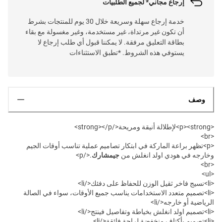
إرجاع مجاني* لجميع الطلبيات
خدمة إرجاع سهلة وسريعة خلال 30 يوم للمنتجات بشرط
أن تكون غير مرتداة، غير مستخدمة، وغير مغسولة مع بقاء
بطاقة التعليق مرفقة. لا يمكننا قبول أي طلب إرجاع لا
يستوفي هذه الشروط. *تطبق الاستثناءات
وصف
<p><strong>لإطلالة أنيقة ومريحة</strong></p>
<br>
<p>تظهر براعة الماركة في ابتكار تصاميم عملية تناسب أوقات الجيم
وخارجه في هودي اولد انغلش من
جيمشارك
.</p>
<br>
<ul>
<li>نسيج فاخر ثقيل الوزن للحفاظ على دفئك</li>
<li>تصميم متعدد الاستخدامات يناسب جميع الأوقات، سواء في الصالة
الرياضية أو خارجه</li>
<li>تصميم اولد انغلش بخياطة وتفاصيل فينتج</li>
<li>تصميم بأكتاف منخفضة لراحة فائقة</li>