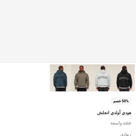
50% خصم
هودي أولدي انجلش
قصّة واسعة
رمادي