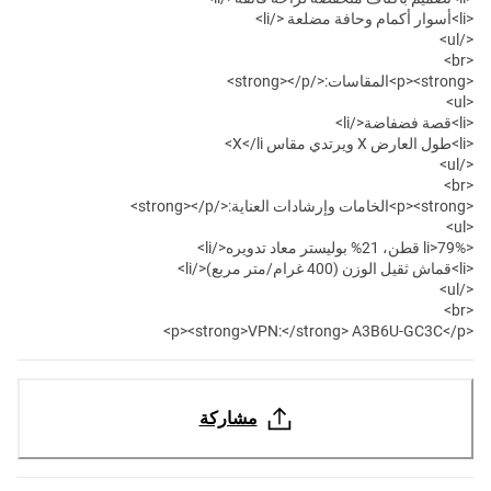
<li>أسوار أكمام وحافة مضلعة </li>
</ul>
<br>
<p><strong>المقاسات:</strong></p>
<ul>
<li>قصة فضفاضة</li>
<li>طول العارض X ويرتدي مقاس X</li>
</ul>
<br>
<p><strong>الخامات وإرشادات العناية:</strong></p>
<ul>
<li>79% قطن، 21% بوليستر معاد تدويره</li>
<li>قماش ثقيل الوزن (400 غرام/متر مربع)</li>
</ul>
<br>
<p><strong>VPN:</strong> A3B6U-GC3C</p>
مشاركة