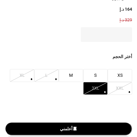
164 د.إ
329 د.إ
أختر الحجم
XL
L
M
S
XS
3XL
XXL
أعلمني