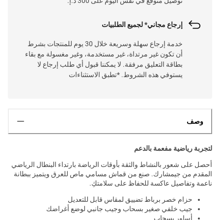
توصيل متوقع في نفس اليوم على 300 د.إ.
إرجاع مجاني* لجميع الطلبيات
خدمة إرجاع سهلة وسريعة خلال 30 يوم للمنتجات بشرط
أن تكون غير مرتداة، غير مستخدمة، وغير مغسولة مع بقاء
بطاقة التعليق مرفقة. لا يمكننا قبول أي طلب إرجاع لا
يستوفي هذه الشروط. *تطبق الاستثناءات
وصف
لتجربة رياضية مفعمة بالدعم
أحصل على شعور بالنشاط والثقة بأوقات الرياضة بارتداء البنطال الرياضي
المقدم من جيمشارك. صنع من قماش مسامي ماص للعرق ويتميز ببطانة
ناعمة وتفاصيل عاكسة للحفاظ على سلامتكِ.
حزام خصر برباط تضييق لمقاس قابل للتعديل
جيب خلفي صغير بسحاب وجيب جانبي لوضع أغراضك
أساور بسحاب