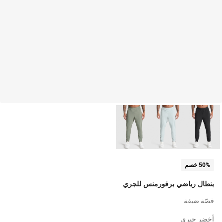
50% خصم
بنطال رياضي برفورمنس للجري
قصّة ضيقة
أخضر جيري