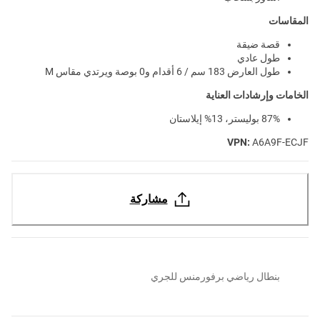
المقاسات
قصة ضيقة
طول عادي
طول العارض 183 سم / 6 أقدام و0 بوصة ويرتدي مقاس M
الخامات وإرشادات العناية
87% بوليستر، 13% إيلاستان
VPN:
A6A9F-ECJF
مشاركة
بنطال رياضي برفورمنس للجري