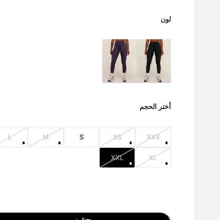
لون
أختر الحجم
L
M
S
XS
XXS
XXL
XL