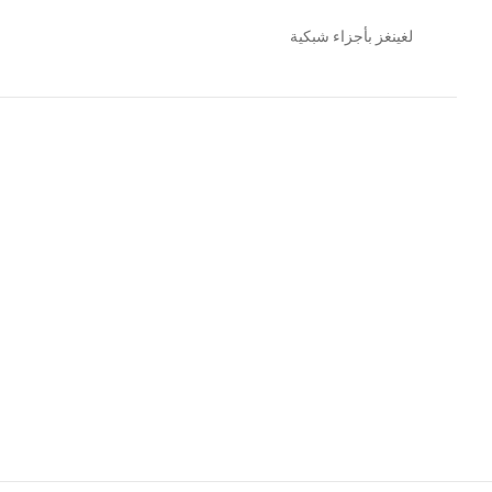
لغينغز بأجزاء شبكية