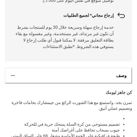
توصيل متوقع في نفس اليوم على 300 د.إ.
إرجاع مجاني* لجميع الطلبيات
خدمة إرجاع سهلة وسريعة خلال 30 يوم للمنتجات بشرط
أن تكون غير مرتداة، غير مستخدمة، وغير مغسولة مع بقاء
بطاقة التعليق مرفقة. لا يمكننا قبول أي طلب إرجاع لا
يستوفي هذه الشروط. *تطبق الاستثناءات
وصف
كن جاهز ليومك
تمرن بجد، واستمتع مع هذا الشورت الرائع من جيمشارك بخامات فاخرة
وتصميم عملي أنيق.
تصميم مستوحى من كرة السلة يمنحك حرية في للحركة
جيوب بسحاب تحافظ على أغراضك آمنة
طبعة غرافيكية على الجهة الأمامية وشعار 66 على الساق اليمنى