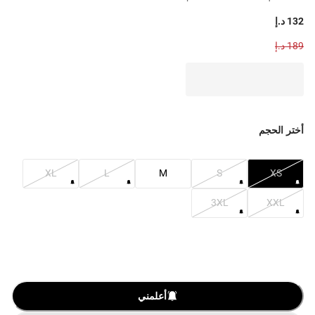
132 د.إ
189 د.إ
أختر الحجم
XL
L
M
S
XS
3XL
XXL
أعلمني