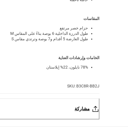
المقاسات
حزام خصر مرتفع
طول الدرزة الداخلية 6 بوصة بناءً على المقاس M
طول العارضة 5 أقدام و7 بوصة وترتدي مقاس S
الخامات وإرشادات العناية
78% نايلون، 22% إيلاستان
SKU: B3C8R-BB2J
مشاركة