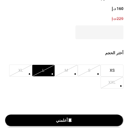
160 د.إ
229 د.إ
أختر الحجم
XL
L
M
S
XS
XXL
أعلمني