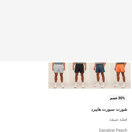
30% خصم
شورت سبورت هايبرد
قصّة ضيقة
Dayglow Peach