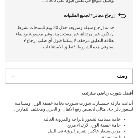
توصيل متوقع في نفس اليوم على 300 د.إ.
إرجاع مجاني* لجميع الطلبيات
خدمة إرجاع سهلة وسريعة خلال 30 يوم للمنتجات بشرط
أن تكون غير مرتداة، غير مستخدمة، وغير مغسولة مع بقاء
بطاقة التعليق مرفقة. لا يمكننا قبول أي طلب إرجاع لا
يستوفي هذه الشروط. *تطبق الاستثناءات
وصف
أفضل شورت رياضي سترتديه
أبدعت ماركة جيمشارك شورت سبورت بخامة خفيفة الوزن ومسامية
لشعور بالراحة. مثالي لحصص رفع الأثقال أو الجري ومختلف التمارين.
خامة مسامية لشعور بالراحة والمرونة العالية
خامة خفيفة الوزن لارتداء مريح
مزين بشعار عاكس لتعزيز الرؤية في الليل
قصة ضيقة