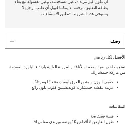
أن تكون غير مرتداة، غير مستخدمة، وغير مغسولة مع بقاء
بطاقة التعليق مرفقة. لا يمكننا قبول أي طلب إرجاع لا
يستوفي هذه الشروط. *تطبق الاستثناءات
وصف
الأفضل لكل رياضي
تمتع بطلة رياضية مفعمة بالأناقة والمرونة العالية بارتداء البلوزة المقدمة
من ماركة جيمشارك.
خفيف الوزن ويمتص العرق ليُبقيك منتعشًا ومرتاحًا
مزينة بنقشة جيمشارك كونديشنينج كلوب بلون رائع
المقاسات
قصة فضفاضة
طول العارض 5 أقدام و10 بوصة ويرتدي مقاس M