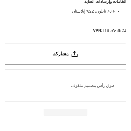
الخامات وإرشادات العناية
78% نايلون، 22% إيلاستان
VPN:
I1B5W-BB2J
مشاركة
طوق رأس بتصميم ملفوف