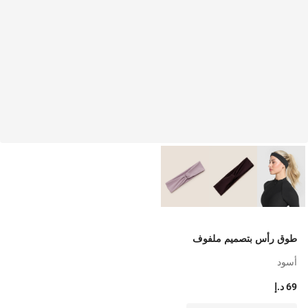
طوق رأس بتصميم ملفوف
أسود
69 د.إ