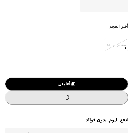
أختر الحجم
مقاس واحد
أعلمني
G
.
L
O
A
D
I
N
.
.
ادفع اليوم. بدون فوائد