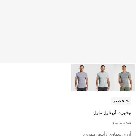
51% خصم
تيشيرت أريفارل مارل
قصّة ضيقة
أزرق سماوي / أبيض ممزوج