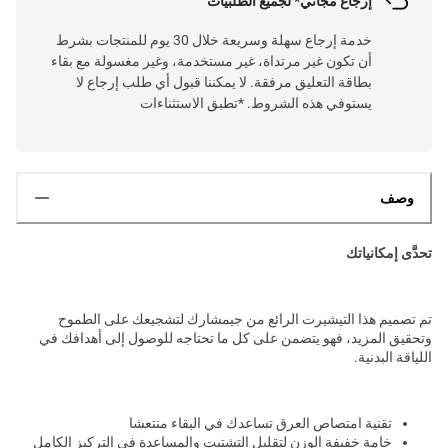
إرجاع مجاني* لجميع الطلبيات
خدمة إرجاع سهلة وسريعة خلال 30 يوم للمنتجات بشرط
أن تكون غير مرتداة، غير مستخدمة، وغير مغسولة مع بقاء
بطاقة التعليق مرفقة. لا يمكننا قبول أي طلب إرجاع لا
يستوفي هذه الشروط. *تطبق الاستثناءات
وصف
تحدَّى إمكانياتك
تم تصميم هذا التيشيرت الرائع من جيمشارك لتشجيعك على الطموح
وتحقيق المزيد، فهو يتضمن على كل ما تحتاجه للوصول إلى أهدافك في
اللياقة البدنية.
تقنية امتصاص العرق تساعدك في البقاء منتعشا
خامة خفيفة الوزن لتقليل التشتيت والمساعدة في التركيز الكامل