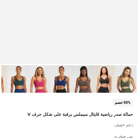
50% خصم
حمالة صدر رياضية ڤايتال سيملس برقبة على شكل حرف V
دعم خفيف
بني صخري