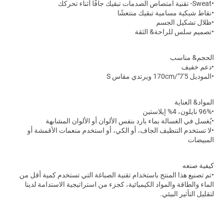
•Sweat- تقنية امتصاص الصدمات تبقيك جافًا أثناء تحركك
•نقاط شبكية مسامية تبقيك منتعشًا
•ظلال تشكيل الجسم
•تصميم سلس للراحة& الثقة
الحجم& مناسب
•دعم خفيف
•الموديل 5'7"/170cm ويرتدي مقاس S
المواد& العناية
•96% نايلون، 4% إيلاستين
•يُغسل في الغسالة بماء بارد بنفس الألوان أو الألوان المشابهة
•لا تستخدم التنظيف الجاف، أو الكي، أو استخدم منعمات الأقمشة أو
المبيضات
كيفية صنعه
•تم تصنيع هذا المنتج باستخدام تقنية الصباغة التي تستخدم كمية أقل من
الماء والطاقة والمواد الكيميائية، كجزء من استراتيجية الاستدامة لدينا
لتقليل التأثير البيئي.