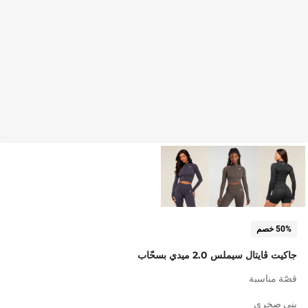
50% خصم
جاكيت ڤايتال سيملس 2.0 ميدي بسحّاب
قصّة مناسبة
بني صخري