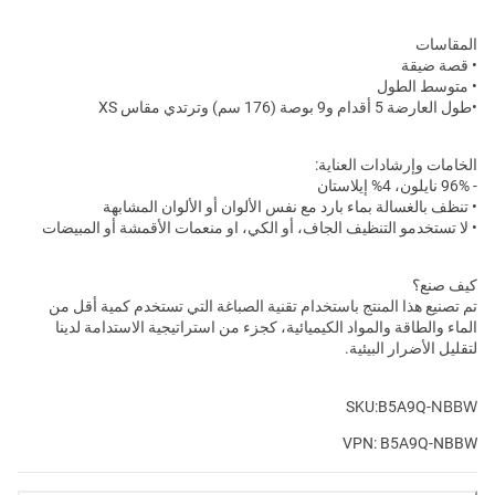
المقاسات
• قصة ضيقة
• متوسط الطول
•طول العارضة 5 أقدام و9 بوصة (176 سم) وترتدي مقاس XS
الخامات وإرشادات العناية:
- 96% نايلون، 4% إيلاستان
• تنظف بالغسالة بماء بارد مع نفس الألوان أو الألوان المشابهة
• لا تستخدمو التنظيف الجاف، أو الكي، او منعمات الأقمشة أو المبيضات
كيف صنع؟
تم تصنيع هذا المنتج باستخدام تقنية الصباغة التي تستخدم كمية أقل من
الماء والطاقة والمواد الكيميائية، كجزء من استراتيجية الاستدامة لدينا
لتقليل الأضرار البيئية.
NBBW
SKU:B5A9Q-
VPN: B5A9Q-NBBW