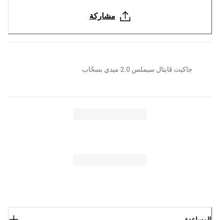
مشاركة
جاكيت ڤايتال سيملس 2.0 ميدي بسحّاب
المساعدة