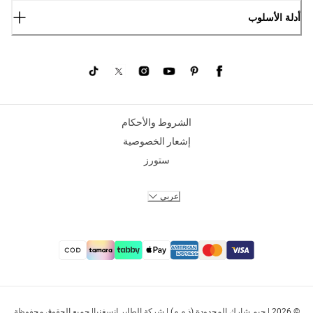
أدلة الأسلوب
الشروط والأحكام
إشعار الخصوصية
ستورز
عربي
© 2026 | جيم شارك المحدودة (ذ.م.م) | شركة الطاير إنسغنيا| جميع الحقوق محفوظة