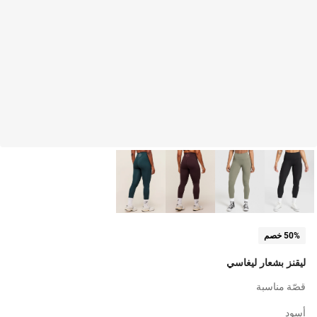
50% خصم
ليقنز بشعار ليغاسي
قصّة مناسبة
أسود