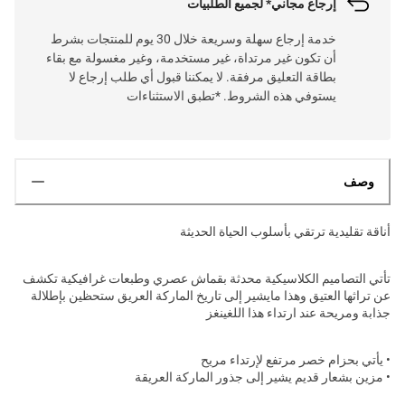
إرجاع مجاني* لجميع الطلبيات
خدمة إرجاع سهلة وسريعة خلال 30 يوم للمنتجات بشرط
أن تكون غير مرتداة، غير مستخدمة، وغير مغسولة مع بقاء
بطاقة التعليق مرفقة. لا يمكننا قبول أي طلب إرجاع لا
يستوفي هذه الشروط. *تطبق الاستثناءات
وصف
أناقة تقليدية ترتقي بأسلوب الحياة الحديثة
تأتي التصاميم الكلاسيكية محدثة بقماش عصري وطبعات غرافيكية تكشف
عن تراثها العتيق وهذا مايشير إلى تاريخ الماركة العريق ستحظين بإطلالة
جذابة ومريحة عند ارتداء هذا اللغينغز
• يأتي بحزام خصر مرتفع لإرتداء مريح
• مزين بشعار قديم يشير إلى جذور الماركة العريقة