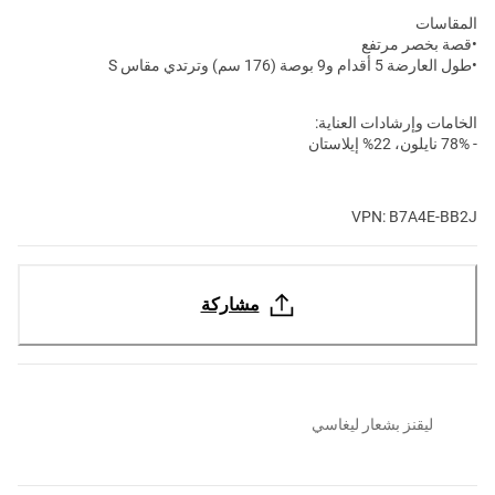
المقاسات
•قصة بخصر مرتفع
•طول العارضة 5 أقدام و9 بوصة (176 سم) وترتدي مقاس S
الخامات وإرشادات العناية:
- 78% نايلون، 22% إيلاستان
VPN: B7A4E-BB2J
مشاركة
ليقنز بشعار ليغاسي