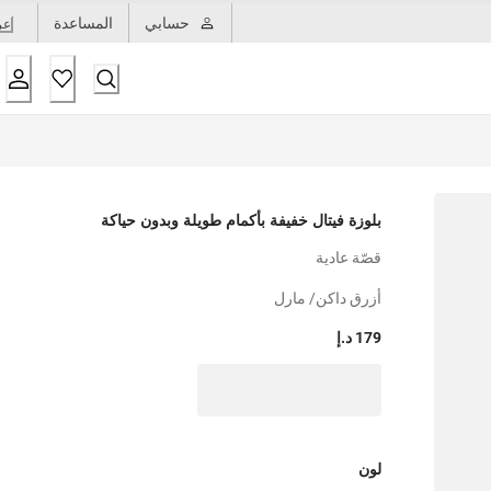
حسابي
المساعدة
عر
بلوزة فيتال خفيفة بأكمام طويلة وبدون حياكة
قصّة عادية
أزرق داكن/ مارل
179 د.إ
لون