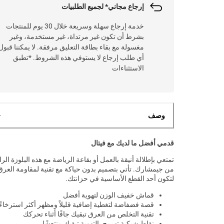
إرجاع مجاني* لجميع الطلبيات
خدمة إرجاع سهلة وسريعة خلال 30 يوم للمنتجات
بشرط أن تكون غير مرتداة، غير مستخدمة، وغير
مغسولة مع بقاء بطاقة التعليق مرفقة. لا يمكننا قبول
أي طلب إرجاع لا يستوفي هذه الشروط. *تطبق
الاستثناءات
وصف
قدمي أفضل ما لديك مع فيتال
تمتعي بإطلالة أنيقة بالعمل أو بقاعة الرياضة مع هذه البلوزة الرا
من جيمشارك. تأتي بتصميم بدون حياكة مع تقنية لمقاومة العرق
لتكون أحد القطع الأساسية في حزانتك.
قماش خفيف الوزن لتهوية أفضل
قصة فضفاضة لتغطية إضافية قليلاً ومظهر أكثر استرخاءً
تقنية التخلص من العرق تبقيك جافًا أثناء تحركك
نقاط شبكية تسمح بالتهوية تبقيك منتعشًا