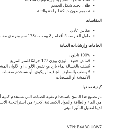
ظلال تحدد شكل الجسم
تصميم بدون حياكة للراحة والثقة
المقاسات
مقاس عادي
طول العارضة 5 أقدام و8 بوصات/173 سم وترتدي مقاس XS
الخامات وإرشادات العناية
100% نايلون
قماش خفيف الوزن بوزن 127 جرامًا للمتر المربع
يُنظف بالغسالة بماء بارد مع نفس الألوان أو الألوان المش
لا ينظف بالتنظيف الجاف، أو يكوى، أو تستخدم منعمات
الأقمشة أو المبيضات
كيفية صنعها
تم تصنيع هذا المنتج باستخدام تقنية الصباغة التي تستخدم كمية 
من الماء والطاقة والمواد الكيميائية، كجزء من استراتيجية الاس
لدينا لتقليل التأثير البيئي.
VPN: B4A8C-UCW7