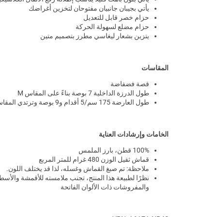
يأتي بجيبان جانبيان مفتوحان لتخزين أغراضك
حزام خصر قابل للتعديل
حزام مضلع لسهولة الحركة
يتزين بشعار ليغاسي مطرز بتصميم متين
المقاسات
قصة فضفاضة
طول الدرزة الداخلية 7 بوصة بناءً على المقاس M
طول العارضة 175 سم/5 أقدام و9 بوصة وترتدي المقاس M
الخامات وإرشادات العناية
100% قطن، بارز الملمس
قماش ثقيل الوزن 480 غرام للمتر المربع
ملاحظة: تم صبغ القماش وغسله، لذا قد يختلف اللون.
نظرًا لطبيعة هذا المنتج، تجنب ملامسته للأقمشة والأسط
والمفروشات ذات الألوان الفاتحة