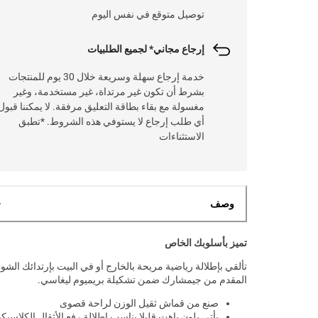
توصيل متوقع في نفس اليوم
إرجاع مجاني* لجميع الطلبيات
خدمة إرجاع سهلة وسريعة خلال 30 يوم للمنتجات
بشرط أن تكون غير مرتداة، غير مستخدمة، وغير
مغسولة مع بقاء بطاقة التعليق مرفقة. لا يمكننا قبول
أي طلب إرجاع لا يستوفي هذه الشروط. *تطبق
الاستثناءات
وصف
تميز بأسلوبك الخاص
تألقي بإطلالة رياضية مريحة بالخارج أو في البيت بإرتدائك الش
المقدم من جيمشارك ضمن تشكيلة بريميوم ليغاسي.
صنع من قماش ثقيل الوزن لراحة قصوى
يأتي بلون باهت قليلا يناسب إطلالة رفع الأثقال الكلاسيكي