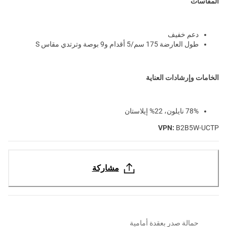
المقاسات
دعم خفيف
طول العارضة 175 سم/5 أقدام و9 بوصة وترتدي مقاس S
الخامات وإرشادات العناية
78% نايلون، 22% إيلاستان
VPN:
B2B5W-UCTP
مشاركة
حمالة صدر بعقدة أمامية