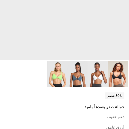
50% خصم
حمالة صدر بعقدة أمامية
دعم خفيف
أزرق غامق