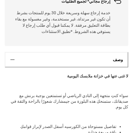
إرجاع مجاني* لجميع الطلبيات
خدمة إرجاع سهلة وسريعة خلال 30 يوم للمنتجات بشرط
أن تكون غير مرتداة، غير مستخدمة، وغير مغسولة مع بقاء
بطاقة التعليق مرفقة. لا يمكننا قبول أي طلب إرجاع لا
يستوفي هذه الشروط. *تطبق الاستثناءات
وصف
لا غنى عنها في خزانة ملابسك اليومية
سواء كنتِ متجهة إلى النادي الرياضي أو تستمتعين بوجبة برنش مع
صديقاتك، ستمنحكِ هذه البلوزة من جيمشارك شعورًا بالراحة والثقة في
كل يوم.
تفاصيل مستوحاة من الكورسيه أسفل الصدر لإبراز قوامكِ
ياقة مربعة جذابة